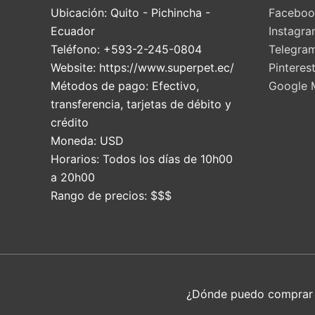
Ubicación:
Quito
-
Pichincha
-
Faceboo
Ecuador
Instagr
Teléfono:
+593-2-245-0804
Telegra
Website:
https://www.superpet.ec/
Pinteres
Métodos de pago:
Efectivo,
Google 
transferencia, tarjetas de débito y
crédito
Moneda:
USD
Horarios:
Todos los días de 10h00
a 20h00
Rango de precios:
$$$
¿Dónde puedo compra