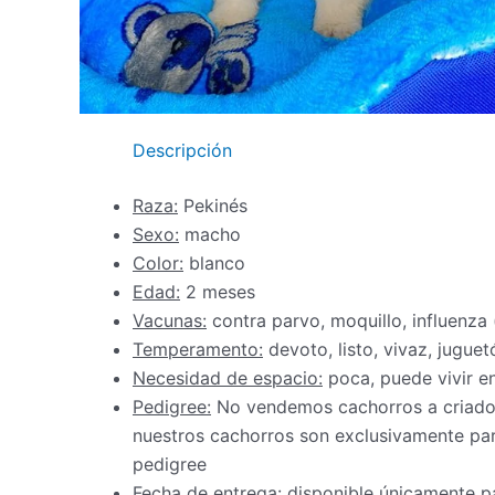
Descripción
Raza:
Pekinés
Sexo:
macho
Color:
blanco
Edad:
2 meses
Vacunas:
contra parvo, moquillo, influenza
Temperamento:
d
evoto, listo, vivaz, juguet
Necesidad de espacio:
poca, puede vivir 
Pedigree:
No vendemos cachorros a criadore
nuestros cachorros son exclusivamente par
pedigree
Fecha de entrega:
disponible únicamente pa