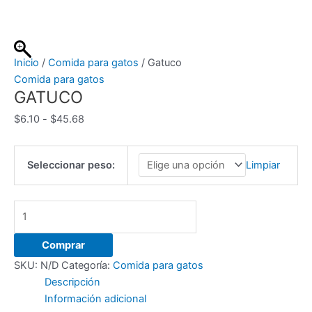
Ir
al
contenido
Inicio
/
Comida para gatos
/ Gatuco
Comida para gatos
GATUCO
Rango
$
6.10
-
$
45.68
de
precios:
Seleccionar peso:
Limpiar
desde
$6.10
hasta
Gatuco
$45.68
cantidad
Comprar
SKU:
N/D
Categoría:
Comida para gatos
Descripción
Información adicional