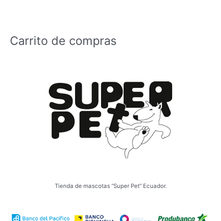
opciones
de
se
producto
pueden
Carrito de compras
elegir
en
la
página
de
producto
Tienda de mascotas “Super Pet” Ecuador.