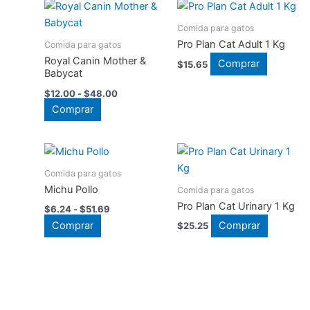
Comida para gatos
Pro Plan Cat Adult 1 Kg
Comida para gatos
Royal Canin Mother &
Comprar
$
15.65
Babycat
Rango
$
12.00
-
$
48.00
de
Este
Comprar
precios:
producto
desde
$12.00
tiene
hasta
múltiples
$48.00
Comida para gatos
variantes.
Michu Pollo
Comida para gatos
Las
Pro Plan Cat Urinary 1 Kg
Rango
opciones
$
6.24
-
$
51.69
de
Este
se
Comprar
Comprar
$
25.25
precios:
producto
desde
pueden
$6.24
tiene
elegir
hasta
múltiples
en
$51.69
variantes.
la
Las
página