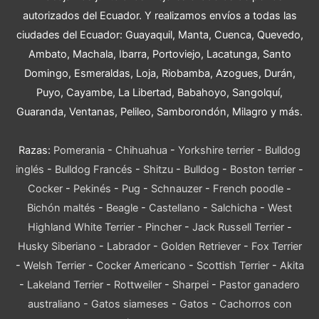
autorizados del Ecuador. Y realizamos envíos a todas las
ciudades del Ecuador: Guayaquil, Manta, Cuenca, Quevedo,
Ambato, Machala, Ibarra, Portoviejo, Lacatunga, Santo
Domingo, Esmeraldas, Loja, Riobamba, Azogues, Durán,
Puyo, Cayambe, La Libertad, Babahoyo, Sangolquí,
Guaranda, Ventanas, Pelileo, Samborondón, Milagro y más.
Razas:
Pomerania
-
Chihuahua
-
Yorkshire terrier
-
Bulldog
inglés
-
Bulldog Francés
-
Shitzu
-
Bulldog
-
Boston terrier
-
Cocker
-
Pekinés
-
Pug
-
Schnauzer
-
French poodle
-
Bichón maltés
-
Beagle
-
Castellano
-
Salchicha
-
West
Highland White Terrier
-
Pincher
-
Jack Russell Terrier
-
Husky Siberiano
-
Labrador
-
Golden Retriever
-
Fox Terrier
-
Welsh Terrier
-
Cocker Americano
-
Scottish Terrier
-
Akita
-
Lakeland Terrier
-
Rottweiler
-
Sharpei
-
Pastor ganadero
australiano
-
Gatos siameses
-
Gatos
-
Cachorros con