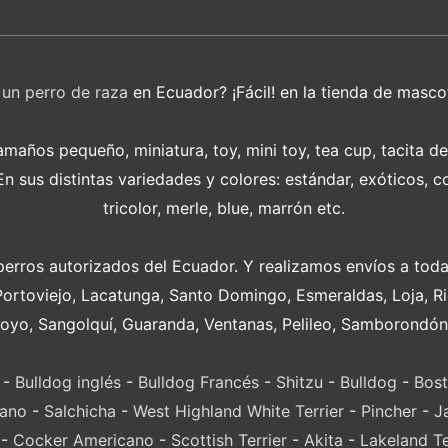
r
un perro de raza
en Ecuador? ¡Fácil! en la tienda de masco
años pequeño, miniatura, toy, mini toy, tea cup, tacita d
 sus distintas variedades y colores: estándar, exóticos, c
tricolor, merle, blue, marrón etc.
perros autorizados del Ecuador. Y realizamos envíos a toda
Portoviejo, Lacatunga, Santo Domingo, Esmeraldas, Loja, 
oyo, Sangolquí, Guaranda, Ventanas, Pelileo, Samborondón
-
Bulldog inglés
-
Bulldog Francés
-
Shitzu
-
Bulldog
-
Bost
lano
-
Salchicha
-
West Highland White Terrier
-
Pincher
-
J
-
Cocker Americano
-
Scottish Terrier
-
Akita
-
Lakeland Te