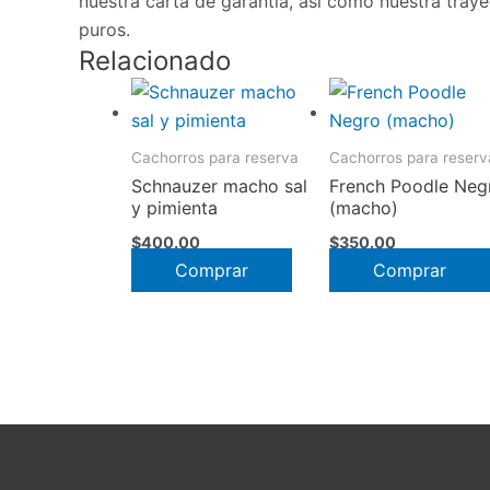
nuestra carta de garantía, así como nuestra tray
puros.
Relacionado
Cachorros para reserva
Cachorros para reserv
Schnauzer macho sal
French Poodle Neg
y pimienta
(macho)
$
400.00
$
350.00
Comprar
Comprar