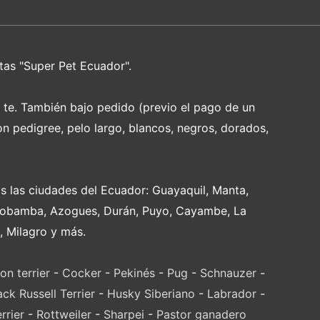
tas "Super Pet Ecuador".
e te. También bajo pedido (previo el pago de un
on pedigree, pelo largo, blancos, negros, dorados,
s las ciudades del Ecuador: Guayaquil, Manta,
Riobamba, Azogues, Durán, Puyo, Cayambe, La
, Milagro y más.
on terrier
-
Cocker
-
Pekinés
-
Pug
-
Schnauzer
-
ack Russell Terrier
-
Husky Siberiano
-
Labrador
-
rrier
-
Rottweiler
-
Sharpei
-
Pastor ganadero