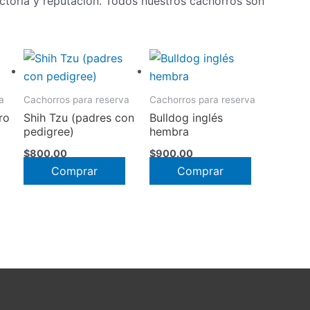
ectoria y reputación. Todos nuestros cachorros son
a
Cachorros para reserva
Cachorros para reserva
ro
Shih Tzu (padres con
Bulldog inglés
pedigree)
hembra
$
800.00
$
900.00
Comprar
Comprar