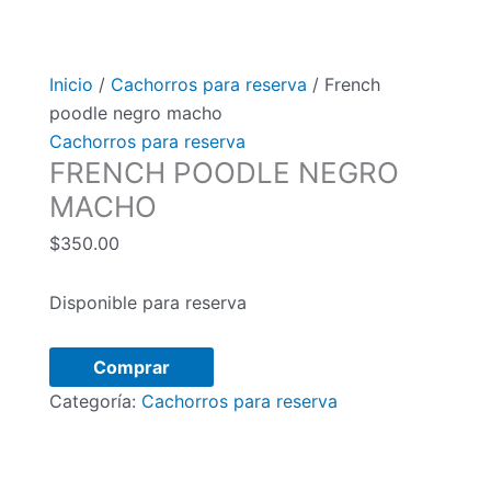
Inicio
/
Cachorros para reserva
/ French
poodle negro macho
Cachorros para reserva
FRENCH POODLE NEGRO
MACHO
$
350.00
Disponible para reserva
French
Comprar
poodle
Categoría:
Cachorros para reserva
negro
macho
cantidad