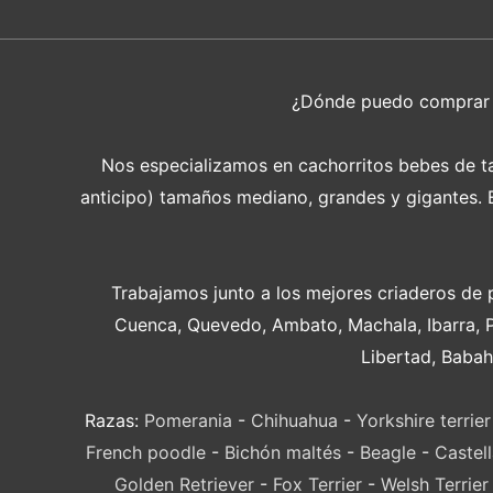
¿Dónde puedo compra
Nos especializamos en cachorritos bebes de tam
anticipo) tamaños mediano, grandes y gigantes. En
Trabajamos junto a los mejores criaderos de 
Cuenca, Quevedo, Ambato, Machala, Ibarra, 
Libertad, Babah
Razas:
Pomerania
-
Chihuahua
-
Yorkshire terrier
French poodle
-
Bichón maltés
-
Beagle
-
Castel
Golden Retriever
-
Fox Terrier
-
Welsh Terrier