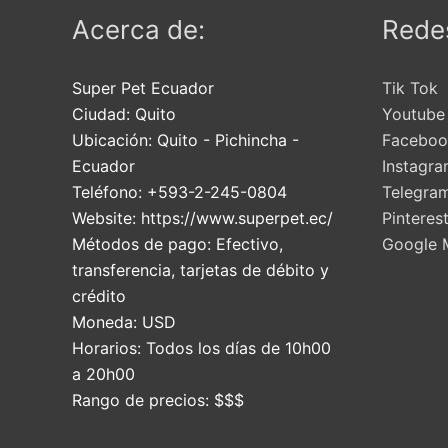
Acerca de:
Redes
Super Pet Ecuador
Tik Tok
Ciudad:
Quito
Youtube
Ubicación:
Quito
-
Pichincha
-
Faceboo
Ecuador
Instagr
Teléfono:
+593-2-245-0804
Telegra
Website:
https://www.superpet.ec/
Pinteres
Métodos de pago:
Efectivo,
Google 
transferencia, tarjetas de débito y
crédito
Moneda:
USD
Horarios:
Todos los días de 10h00
a 20h00
Rango de precios:
$$$