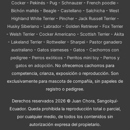
Cocker
-
Pekinés
-
Pug
-
Schnauzer
-
French poodle
-
Bichón maltés
-
Beagle
-
Castellano
-
Salchicha
-
West
Highland White Terrier
-
Pincher
-
Jack Russell Terrier
-
Husky Siberiano
-
Labrador
-
Golden Retriever
-
Fox Terrier
-
Welsh Terrier
-
Cocker Americano
-
Scottish Terrier
-
Akita
-
Lakeland Terrier
-
Rottweiler
-
Sharpei
-
Pastor ganadero
australiano
-
Gatos siameses
-
Gatos
-
Cachorros con
pedigree
-
Perros exóticos
-
Perritos mini toy
-
Perros y
gatos en adopción
. No ofrecemos cachorros para
competencia, crianza, exposición o reproducción. Son
exclusivamente para mascota de compañía, sin papeles de
registro o pedigree.
Derechos reservados 2026 © Juan Chora, Sangolquí-
Ecuador. Queda prohibida la reproducción total o parcial,
por cualquier medio, de todos los contenidos sin
autorización expresa del propietario.