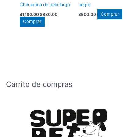
Chihuahua de pelo largo
negro
El
El
Comprar
$
1,100.00
$
880.00
$
900.00
precio
precio
Comprar
original
actual
era:
es:
$1,100.00.
$880.00.
Carrito de compras