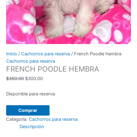
Inicio
/
Cachorros para reserva
/ French Poodle hembra
Cachorros para reserva
FRENCH POODLE HEMBRA
El
El
$
350.00
$
300.00
precio
precio
original
actual
Disponible para reserva
era:
es:
$350.00.
$300.00.
French
Comprar
Poodle
Categoría:
Cachorros para reserva
hembra
Descripción
cantidad