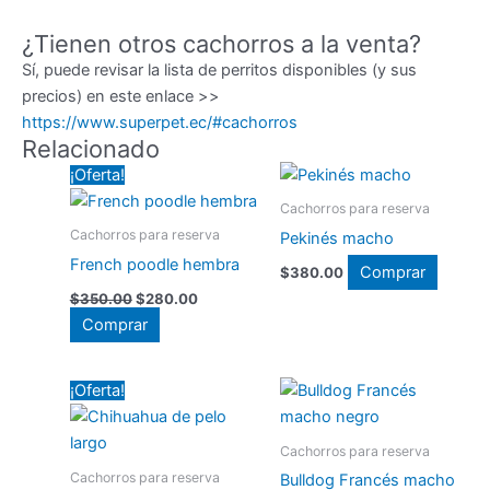
¿Tienen otros cachorros a la venta?
Sí, puede revisar la lista de perritos disponibles (y sus
precios) en este enlace >>
https://www.superpet.ec/#cachorros
Relacionado
¡Oferta!
Cachorros para reserva
Cachorros para reserva
Pekinés macho
French poodle hembra
Comprar
$
380.00
El
El
$
350.00
$
280.00
precio
precio
Comprar
original
actual
era:
es:
$350.00.
$280.00.
¡Oferta!
Cachorros para reserva
Cachorros para reserva
Bulldog Francés macho