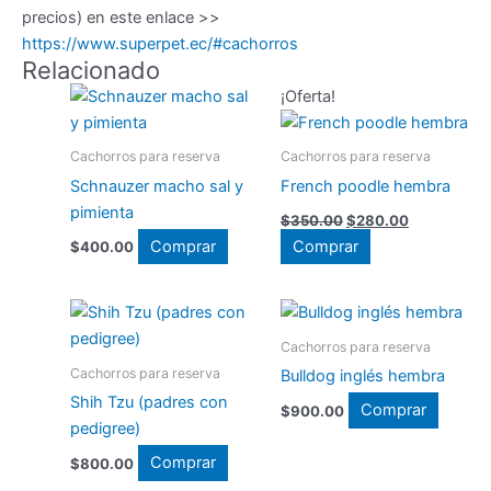
precios) en este enlace >>
https://www.superpet.ec/#cachorros
Relacionado
¡Oferta!
Cachorros para reserva
Cachorros para reserva
Schnauzer macho sal y
French poodle hembra
pimienta
El
El
$
350.00
$
280.00
precio
precio
Comprar
Comprar
$
400.00
original
actual
era:
es:
$350.00.
$280.00.
Cachorros para reserva
Cachorros para reserva
Bulldog inglés hembra
Shih Tzu (padres con
Comprar
$
900.00
pedigree)
Comprar
$
800.00