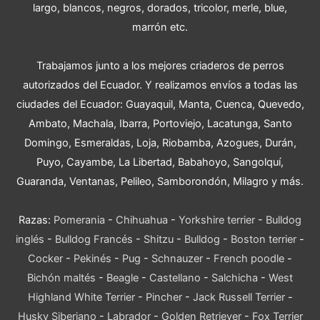
largo, blancos, negros, dorados, tricolor, merle, blue,
marrón etc.
Trabajamos junto a los mejores criaderos de perros
autorizados del Ecuador. Y realizamos envíos a todas las
ciudades del Ecuador: Guayaquil, Manta, Cuenca, Quevedo,
Ambato, Machala, Ibarra, Portoviejo, Lacatunga, Santo
Domingo, Esmeraldas, Loja, Riobamba, Azogues, Durán,
Puyo, Cayambe, La Libertad, Babahoyo, Sangolquí,
Guaranda, Ventanas, Pelileo, Samborondón, Milagro y más.
Razas:
Pomerania
-
Chihuahua
-
Yorkshire terrier
-
Bulldog
inglés
-
Bulldog Francés
-
Shitzu
-
Bulldog
-
Boston terrier
-
Cocker
-
Pekinés
-
Pug
-
Schnauzer
-
French poodle
-
Bichón maltés
-
Beagle
-
Castellano
-
Salchicha
-
West
Highland White Terrier
-
Pincher
-
Jack Russell Terrier
-
Husky Siberiano
-
Labrador
-
Golden Retriever
-
Fox Terrier