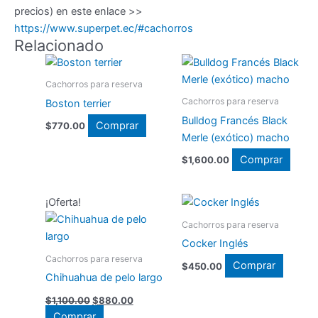
precios) en este enlace >>
https://www.superpet.ec/#cachorros
Relacionado
Cachorros para reserva
Cachorros para reserva
Boston terrier
Bulldog Francés Black
Comprar
$
770.00
Merle (exótico) macho
Comprar
$
1,600.00
¡Oferta!
Cachorros para reserva
Cocker Inglés
Cachorros para reserva
Comprar
$
450.00
Chihuahua de pelo largo
El
El
$
1,100.00
$
880.00
precio
precio
Comprar