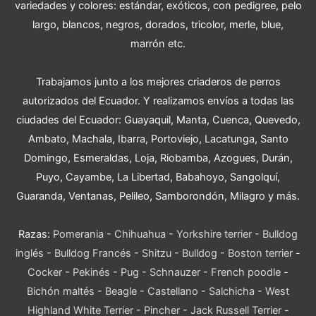
variedades y colores: estándar, exóticos, con pedigree, pelo
largo, blancos, negros, dorados, tricolor, merle, blue,
marrón etc.
Trabajamos junto a los mejores criaderos de perros
autorizados del Ecuador. Y realizamos envíos a todas las
ciudades del Ecuador: Guayaquil, Manta, Cuenca, Quevedo,
Ambato, Machala, Ibarra, Portoviejo, Lacatunga, Santo
Domingo, Esmeraldas, Loja, Riobamba, Azogues, Durán,
Puyo, Cayambe, La Libertad, Babahoyo, Sangolquí,
Guaranda, Ventanas, Pelileo, Samborondón, Milagro y más.
Razas:
Pomerania
-
Chihuahua
-
Yorkshire terrier
-
Bulldog
inglés
-
Bulldog Francés
-
Shitzu
-
Bulldog
-
Boston terrier
-
Cocker
-
Pekinés
-
Pug
-
Schnauzer
-
French poodle
-
Bichón maltés
-
Beagle
-
Castellano
-
Salchicha
-
West
Highland White Terrier
-
Pincher
-
Jack Russell Terrier
-