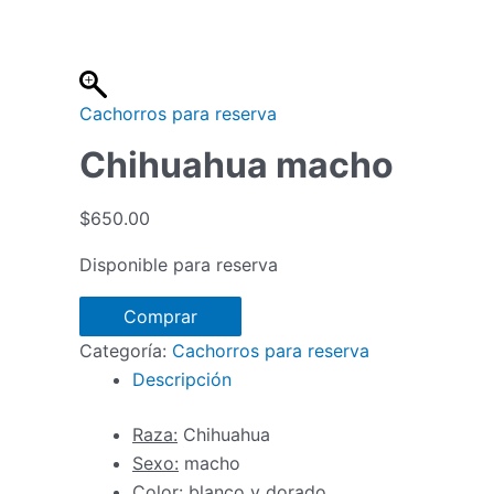
Ir
al
contenido
Cachorros para reserva
Chihuahua macho
$
650.00
Disponible para reserva
Chihuahua
Comprar
macho
Categoría:
Cachorros para reserva
cantidad
Descripción
Raza:
Chihuahua
Sexo:
macho
Color:
blanco y dorado