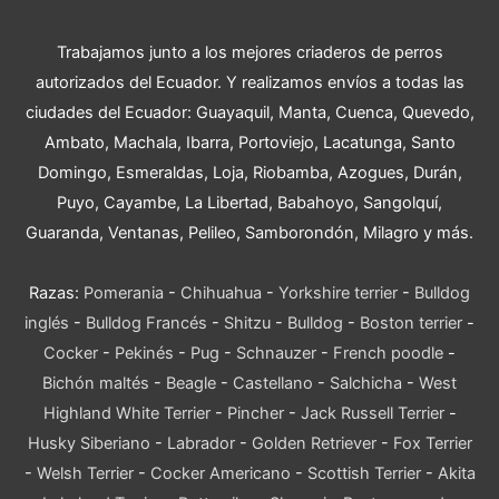
Trabajamos junto a los mejores criaderos de perros
autorizados del Ecuador. Y realizamos envíos a todas las
ciudades del Ecuador: Guayaquil, Manta, Cuenca, Quevedo,
Ambato, Machala, Ibarra, Portoviejo, Lacatunga, Santo
Domingo, Esmeraldas, Loja, Riobamba, Azogues, Durán,
Puyo, Cayambe, La Libertad, Babahoyo, Sangolquí,
Guaranda, Ventanas, Pelileo, Samborondón, Milagro y más.
Razas:
Pomerania
-
Chihuahua
-
Yorkshire terrier
-
Bulldog
inglés
-
Bulldog Francés
-
Shitzu
-
Bulldog
-
Boston terrier
-
Cocker
-
Pekinés
-
Pug
-
Schnauzer
-
French poodle
-
Bichón maltés
-
Beagle
-
Castellano
-
Salchicha
-
West
Highland White Terrier
-
Pincher
-
Jack Russell Terrier
-
Husky Siberiano
-
Labrador
-
Golden Retriever
-
Fox Terrier
-
Welsh Terrier
-
Cocker Americano
-
Scottish Terrier
-
Akita