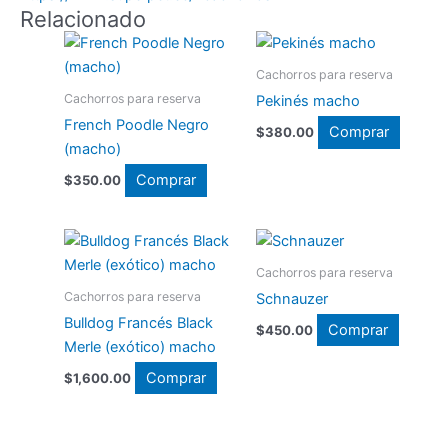
Relacionado
Cachorros para reserva
Cachorros para reserva
Pekinés macho
French Poodle Negro
Comprar
$
380.00
(macho)
Comprar
$
350.00
Cachorros para reserva
Cachorros para reserva
Schnauzer
Bulldog Francés Black
Comprar
$
450.00
Merle (exótico) macho
Comprar
$
1,600.00