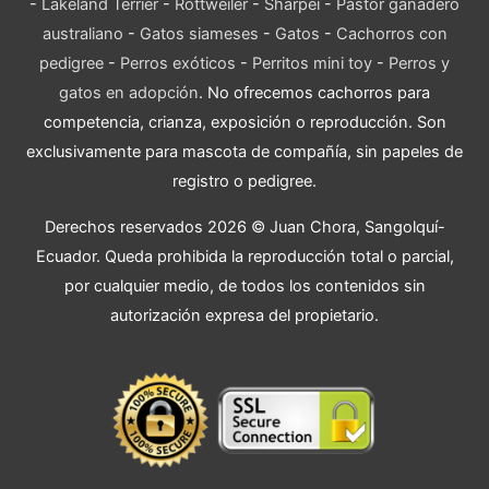
-
Lakeland Terrier
-
Rottweiler
-
Sharpei
-
Pastor ganadero
australiano
-
Gatos siameses
-
Gatos
-
Cachorros con
pedigree
-
Perros exóticos
-
Perritos mini toy
-
Perros y
gatos en adopción
. No ofrecemos cachorros para
competencia, crianza, exposición o reproducción. Son
exclusivamente para mascota de compañía, sin papeles de
registro o pedigree.
Derechos reservados 2026 © Juan Chora, Sangolquí-
Ecuador. Queda prohibida la reproducción total o parcial,
por cualquier medio, de todos los contenidos sin
autorización expresa del propietario.