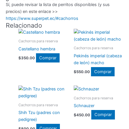
Sí, puede revisar la lista de perritos disponibles (y sus
precios) en este enlace >>
https://www.superpet.ec/#cachorros
Relacionado
Cachorros para reserva
Cachorros para reserva
Castellano hembra
Pekinés imperial (cabeza
Comprar
$
350.00
de león) macho
Comprar
$
550.00
Cachorros para reserva
Cachorros para reserva
Schnauzer
Shih Tzu (padres con
Comprar
$
450.00
pedigree)
Comprar
$
800.00