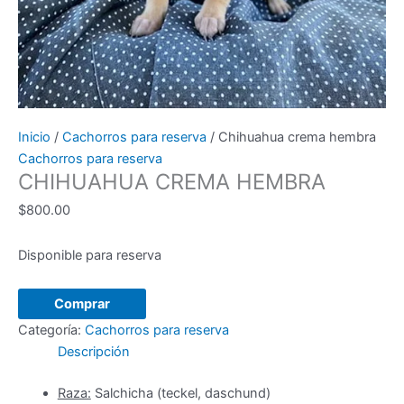
Inicio
/
Cachorros para reserva
/ Chihuahua crema hembra
Cachorros para reserva
CHIHUAHUA CREMA HEMBRA
$
800.00
Disponible para reserva
Chihuahua
Comprar
crema
Categoría:
Cachorros para reserva
hembra
Descripción
cantidad
Raza:
Salchicha (teckel, daschund)