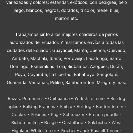
variedades y colores: estándar, exóticos, con pedigree, pelo
largo, blancos, negros, dorados, tricolor, merle, blue,
marrón etc.
Trabajamos junto a los mejores criaderos de perros
autorizados del Ecuador. Y realizamos envíos a todas las
ciudades del Ecuador: Guayaquil, Manta, Cuenca, Quevedo,
Ambato, Machala, Ibarra, Portoviejo, Lacatunga, Santo
Domingo, Esmeraldas, Loja, Riobamba, Azogues, Durán,
Puyo, Cayambe, La Libertad, Babahoyo, Sangolquí,
Guaranda, Ventanas, Pelileo, Samborondón, Milagro y más.
Razas:
Pomerania
-
Chihuahua
-
Yorkshire terrier
-
Bulldog
inglés
-
Bulldog Francés
-
Shitzu
-
Bulldog
-
Boston terrier
-
Cocker
-
Pekinés
-
Pug
-
Schnauzer
-
French poodle
-
Bichón maltés
-
Beagle
-
Castellano
-
Salchicha
-
West
Highland White Terrier
-
Pincher
-
Jack Russell Terrier
-