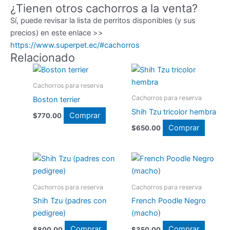
¿Tienen otros cachorros a la venta?
Sí, puede revisar la lista de perritos disponibles (y sus
precios) en este enlace >>
https://www.superpet.ec/#cachorros
Relacionado
Cachorros para reserva
Cachorros para reserva
Boston terrier
Shih Tzu tricolor hembra
Comprar
$
770.00
Comprar
$
650.00
Cachorros para reserva
Cachorros para reserva
Shih Tzu (padres con
French Poodle Negro
pedigree)
(macho)
Comprar
Comprar
$
800.00
$
350.00