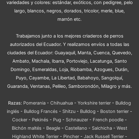
variedades y colores: estándar, exóticos, con pedigree, pelo
largo, blancos, negros, dorados, tricolor, merle, blue,
marrón etc.
Trabajamos junto a los mejores criaderos de perros
autorizados del Ecuador. Y realizamos envíos a todas las
ciudades del Ecuador: Guayaquil, Manta, Cuenca, Quevedo,
Ambato, Machala, Ibarra, Portoviejo, Lacatunga, Santo
Domingo, Esmeraldas, Loja, Riobamba, Azogues, Durán,
Puyo, Cayambe, La Libertad, Babahoyo, Sangolquí,
Guaranda, Ventanas, Pelileo, Samborondón, Milagro y más.
Razas:
Pomerania
-
Chihuahua
-
Yorkshire terrier
-
Bulldog
inglés
-
Bulldog Francés
-
Shitzu
-
Bulldog
-
Boston terrier
-
Cocker
-
Pekinés
-
Pug
-
Schnauzer
-
French poodle
-
Bichón maltés
-
Beagle
-
Castellano
-
Salchicha
-
West
Highland White Terrier
-
Pincher
-
Jack Russell Terrier
-