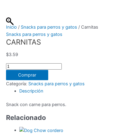
Ir
al
contenido
Inicio
/
Snacks para perros y gatos
/ Carnitas
Snacks para perros y gatos
CARNITAS
$
3.59
Carnitas
cantidad
Comprar
Categoría:
Snacks para perros y gatos
Descripción
Snack con carne para perros.
Relacionado