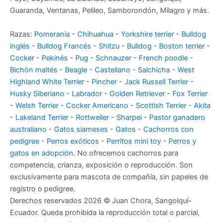
Guaranda, Ventanas, Pelileo, Samborondón, Milagro y más.
Razas:
Pomerania
-
Chihuahua
-
Yorkshire terrier
-
Bulldog
inglés
-
Bulldog Francés
-
Shitzu
-
Bulldog
-
Boston terrier
-
Cocker
-
Pekinés
-
Pug
-
Schnauzer
-
French poodle
-
Bichón maltés
-
Beagle
-
Castellano
-
Salchicha
-
West
Highland White Terrier
-
Pincher
-
Jack Russell Terrier
-
Husky Siberiano
-
Labrador
-
Golden Retriever
-
Fox Terrier
-
Welsh Terrier
-
Cocker Americano
-
Scottish Terrier
-
Akita
-
Lakeland Terrier
-
Rottweiler
-
Sharpei
-
Pastor ganadero
australiano
-
Gatos siameses
-
Gatos
-
Cachorros con
pedigree
-
Perros exóticos
-
Perritos mini toy
-
Perros y
gatos en adopción
. No ofrecemos cachorros para
competencia, crianza, exposición o reproducción. Son
exclusivamente para mascota de compañía, sin papeles de
registro o pedigree.
Derechos reservados 2026 © Juan Chora, Sangolquí-
Ecuador. Queda prohibida la reproducción total o parcial,