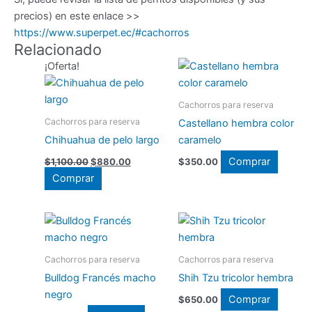
precios) en este enlace >>
https://www.superpet.ec/#cachorros
Relacionado
¡Oferta!
Cachorros para reserva
Cachorros para reserva
Castellano hembra color
Chihuahua de pelo largo
caramelo
El
El
Comprar
$
1,100.00
$
880.00
$
350.00
precio
precio
Comprar
original
actual
era:
es:
$1,100.00.
$880.00.
Cachorros para reserva
Cachorros para reserva
Bulldog Francés macho
Shih Tzu tricolor hembra
negro
Comprar
$
650.00