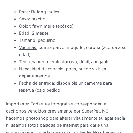
merle
(ojos
Raza:
Bulldog Inglés
celestes)
Sexo:
macho
cantidad
Color:
fawn merle (exótico)
Edad:
2 meses
Tamaño:
pequeño
Vacunas:
contra parvo, moquillo, corona (acorde a su
edad)
Temperamento:
voluntarioso, dócil, amigable
Necesidad de espacio:
poca, puede vivir en
departamentos
Fecha de entrega:
disponible únicamente para
reserva (bajo pedido)
Importante: Todas las fotografías corresponden a
cachorros vendidos previamente por SuperPet. NO
hacemos photoshop para alterar visualmente su apariencia
ni usamos fotos bajadas de Internet para darle una
impresión equivocada o engañar al cliente. No ofrecemos