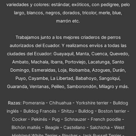
variedades y colores: estándar, exóticos, con pedigree, pelo
largo, blancos, negros, dorados, tricolor, merle, blue,
marrón etc.
Trabajamos junto a los mejores criaderos de perros
autorizados del Ecuador. Y realizamos envíos a todas las
ciudades del Ecuador: Guayaquil, Manta, Cuenca, Quevedo,
Ambato, Machala, Ibarra, Portoviejo, Lacatunga, Santo
Domingo, Esmeraldas, Loja, Riobamba, Azogues, Durán,
Puyo, Cayambe, La Libertad, Babahoyo, Sangolquí,
Guaranda, Ventanas, Pelileo, Samborondón, Milagro y más.
Razas:
Pomerania
-
Chihuahua
-
Yorkshire terrier
-
Bulldog
inglés
-
Bulldog Francés
-
Shitzu
-
Bulldog
-
Boston terrier
-
Cocker
-
Pekinés
-
Pug
-
Schnauzer
-
French poodle
-
Bichón maltés
-
Beagle
-
Castellano
-
Salchicha
-
West
Highland White Terrier
-
Pincher
-
Jack Russell Terrier
-