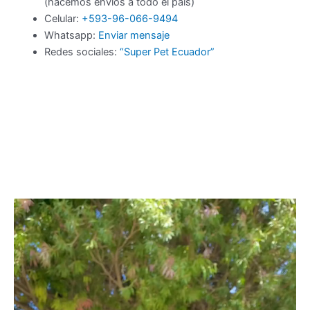
(hacemos envíos a todo el país)
Celular:
+593-96-066-9494
Whatsapp:
Enviar mensaje
Redes sociales:
“Super Pet Ecuador”