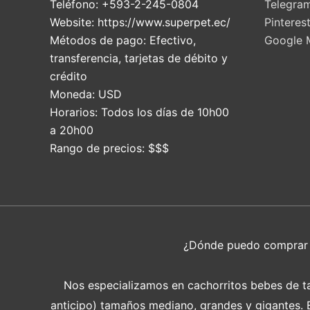
Teléfono:
+593-2-245-0804
Telegra
Website:
https://www.superpet.ec/
Pinteres
Métodos de pago:
Efectivo,
Google 
transferencia, tarjetas de débito y
crédito
Moneda:
USD
Horarios:
Todos los días de 10h00
a 20h00
Rango de precios:
$$$
¿Dónde puedo compra
Nos especializamos en cachorritos bebes de tam
anticipo) tamaños mediano, grandes y gigantes. En