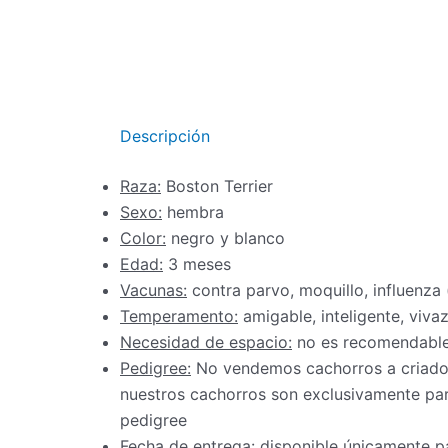
Descripción
Raza:
Boston Terrier
Sexo:
hembra
Color:
negro y blanco
Edad:
3 meses
Vacunas:
contra parvo, moquillo, influenza
Temperamento:
amigable, inteligente, viva
Necesidad de espacio:
no es recomendable
Pedigree:
No vendemos cachorros a criadore
nuestros cachorros son exclusivamente par
pedigree
Fecha de entrega:
disponible únicamente pa