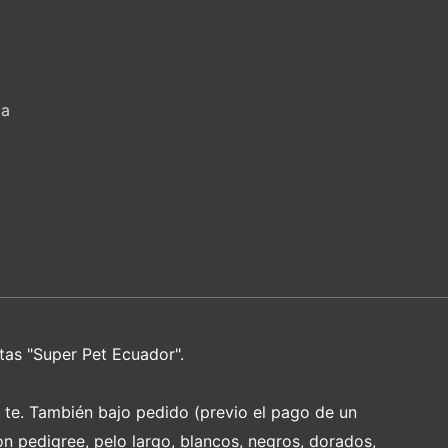
za
tas "Super Pet Ecuador".
e te. También bajo pedido (previo el pago de un
on pedigree, pelo largo, blancos, negros, dorados,