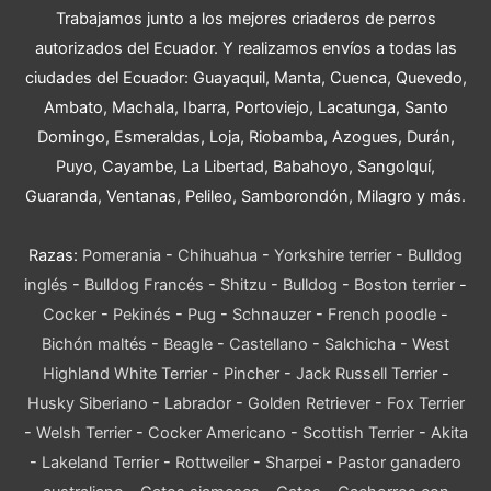
Trabajamos junto a los mejores criaderos de perros
autorizados del Ecuador. Y realizamos envíos a todas las
ciudades del Ecuador: Guayaquil, Manta, Cuenca, Quevedo,
Ambato, Machala, Ibarra, Portoviejo, Lacatunga, Santo
Domingo, Esmeraldas, Loja, Riobamba, Azogues, Durán,
Puyo, Cayambe, La Libertad, Babahoyo, Sangolquí,
Guaranda, Ventanas, Pelileo, Samborondón, Milagro y más.
Razas:
Pomerania
-
Chihuahua
-
Yorkshire terrier
-
Bulldog
inglés
-
Bulldog Francés
-
Shitzu
-
Bulldog
-
Boston terrier
-
Cocker
-
Pekinés
-
Pug
-
Schnauzer
-
French poodle
-
Bichón maltés
-
Beagle
-
Castellano
-
Salchicha
-
West
Highland White Terrier
-
Pincher
-
Jack Russell Terrier
-
Husky Siberiano
-
Labrador
-
Golden Retriever
-
Fox Terrier
-
Welsh Terrier
-
Cocker Americano
-
Scottish Terrier
-
Akita
-
Lakeland Terrier
-
Rottweiler
-
Sharpei
-
Pastor ganadero