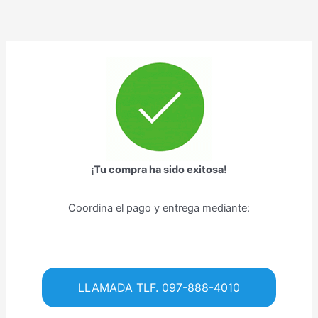
Ir
al
contenido
¡Tu compra ha sido exitosa!
Coordina el pago y entrega mediante:
LLAMADA TLF. 097-888-4010